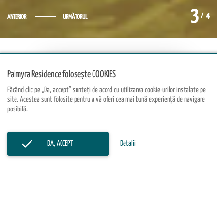
3
4
/
ANTERIOR
URMĂTORUL
Palmyra Residence folosește COOKIES
Făcând clic pe „Da, accept” sunteți de acord cu utilizarea cookie-urilor instalate pe
site. Acestea sunt folosite pentru a vă oferi cea mai bună experiență de navigare
posibilă.
DA, ACCEPT
Detalii