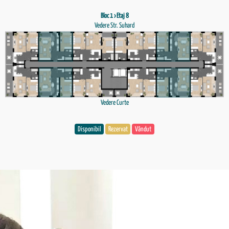
Bloc 1 › Etaj 8
Vedere Str. Suhard
Vedere Curte
Disponibil
Rezervat
Vândut