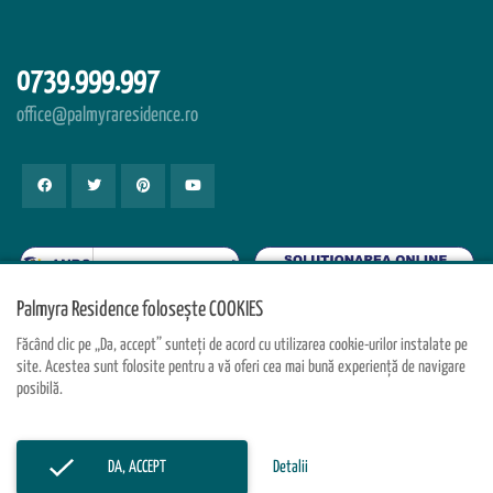
0739.999.997
office@palmyraresidence.ro
Palmyra Residence folosește COOKIES
Făcând clic pe „Da, accept” sunteți de acord cu utilizarea cookie-urilor instalate pe
site. Acestea sunt folosite pentru a vă oferi cea mai bună experiență de navigare
posibilă.
© Palmyra Residence 2026. Toate drepturile rezervate.
DA, ACCEPT
Detalii
Dezvoltat de
TWS
&
4A Design
.