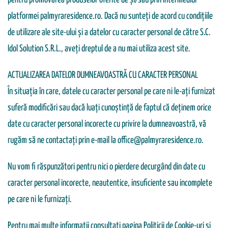
pentru promovarea produselor oferite de și/sau prin intermediul
platformei palmyraresidence.ro. Dacă nu sunteți de acord cu condițiile
de utilizare ale site-ului și a datelor cu caracter personal de către S.C.
Idol Solution S.R.L., aveți dreptul de a nu mai utiliza acest site.
ACTUALIZAREA DATELOR DUMNEAVOASTRĂ CU CARACTER PERSONAL
În situația în care, datele cu caracter personal pe care ni le-ați furnizat
suferă modificări sau dacă luați cunoștință de faptul că deținem orice
date cu caracter personal incorecte cu privire la dumneavoastră, vă
rugăm să ne contactați prin e-mail la office@palmyraresidence.ro.
Nu vom fi răspunzători pentru nici o pierdere decurgând din date cu
caracter personal incorecte, neautentice, insuficiente sau incomplete
pe care ni le furnizați.
Pentru mai multe informații consultați pagina Politicii de Cookie-uri și