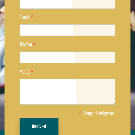
E-mail
Telefon
Mesaj
*
Câmpuri obligatorii
TRIMITE