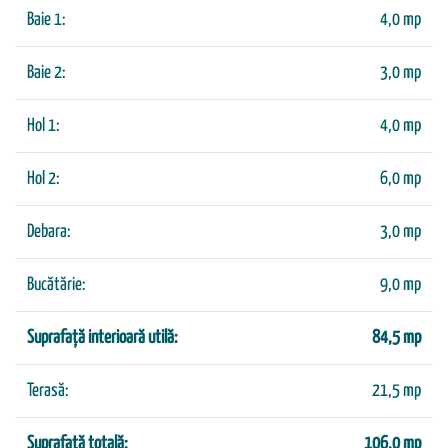
Baie 1:
4,0 mp
Baie 2:
3,0 mp
Hol 1:
4,0 mp
Hol 2:
6,0 mp
Debara:
3,0 mp
Bucătărie:
9,0 mp
Suprafață interioară utilă:
84,5 mp
Terasă:
21,5 mp
Suprafață totală:
106,0 mp