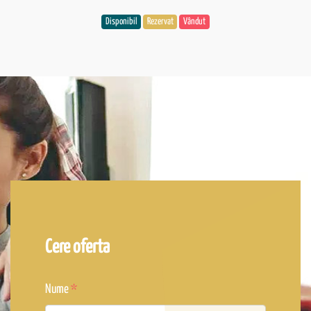
Disponibil
Rezervat
Vândut
Cere oferta
Nume