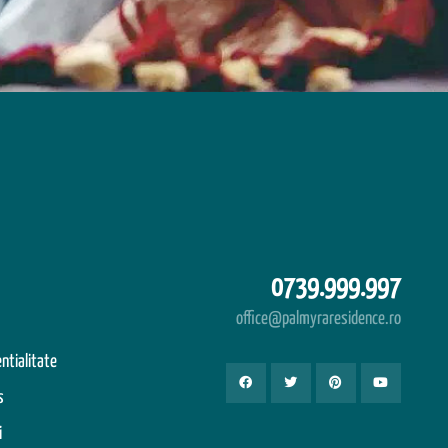
0739.999.997
office@palmyraresidence.ro
entialitate
s
i