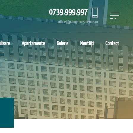
0739.999.997
office@palmyraresidence.ro
lizare
Apartamente
Galerie
Noutăți
Contact