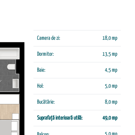
Camera de zi:
18,0 mp
Dormitor:
13,5 mp
Baie:
4,5 mp
Hol:
5,0 mp
Bucătărie:
8,0 mp
Suprafață interioară utilă:
49,0 mp
5,0 mp
Balcon: