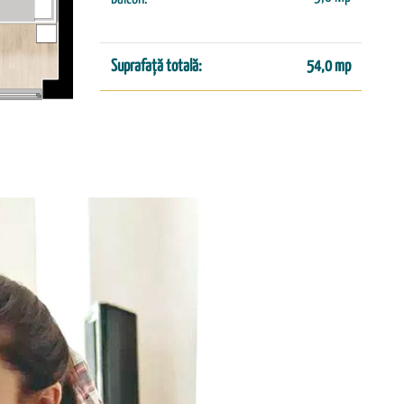
Suprafață totală:
54,0 mp