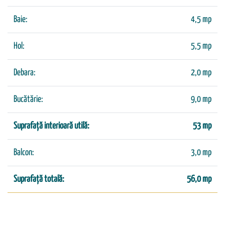
Baie:
4,5 mp
Hol:
5,5 mp
Debara:
2,0 mp
Bucătărie:
9,0 mp
Suprafață interioară utilă:
53 mp
Balcon:
3,0 mp
Suprafață totală:
56,0 mp