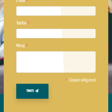
E-mail
Telefon
Mesaj
*
Câmpuri obligatorii
TRIMITE