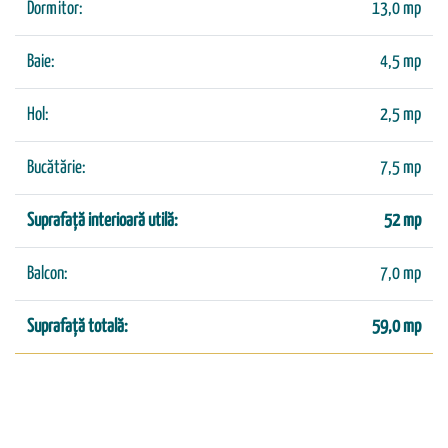
Dormitor:
13,0 mp
Baie:
4,5 mp
Hol:
2,5 mp
Bucătărie:
7,5 mp
Suprafață interioară utilă:
52 mp
Balcon:
7,0 mp
Suprafață totală:
59,0 mp