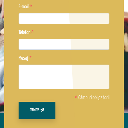
E-mail
Telefon
Mesaj
*
Câmpuri obligatorii
TRIMITE