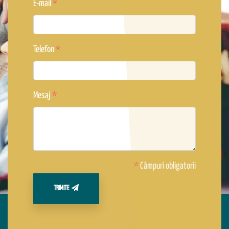
E-mail
Telefon
Mesaj
*
Câmpuri obligatorii
TRIMITE